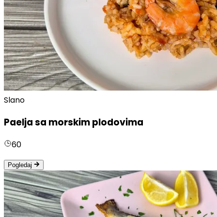
Slano
Paelja sa morskim plodovima
60
Pogledaj