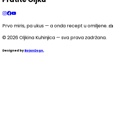
Prvo miris, pa ukus — a onda recept u omiljene. 🍰
©
2026
Oljkina Kuhinjica — sva prava zadržana.
Designed by
BojanDsgn.