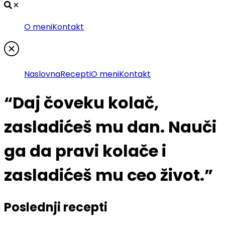
O meni
Kontakt
Naslovna
Recepti
O meni
Kontakt
“Daj
čoveku
kolač,
zasladićeš
mu
dan.
Nauči
ga
da
pravi
kolače
i
zasladićeš
mu
ceo
život.”
Poslednji recepti